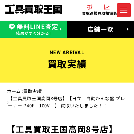
買取速報
買取相場表
無料LINE査定
電話でお問合わせ
無料LINE査定
店舗一覧
受付：11:00〜19:00 木曜定休日
営業時間：11:00〜20:00
結果がすぐ分かる!
NEW ARRIVAL
買取実績
ホーム
買取実績
【工具買取王国高岡8号店】【日立 自動かんな盤 プレ
ーナー P40F 100V 】 買取いたしました！！
【工具買取王国高岡8号店】