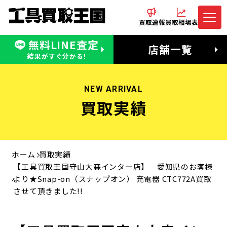
買取速報
買取相場表
無料LINE査定
電話でお問合わせ
無料LINE査定
店舗一覧
受付：11:00〜19:00 木曜定休日
営業時間：11:00〜20:00
結果がすぐ分かる!
NEW ARRIVAL
買取実績
ホーム
買取実績
【工具買取王国守山大森インター店】 愛知県のお客様
より★Snap-on（スナップオン） 充電器 CTC772A買取
させて頂きました!!