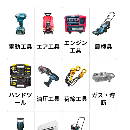
エンジン
電動工具
エア工具
農機具
工具
ハンドツ
ガス・溶
油圧工具
荷締工具
ール
断