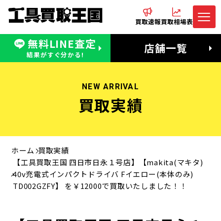
買取速報
買取相場表
無料LINE査定
電話でお問合わせ
無料LINE査定
店舗一覧
受付：11:00〜19:00 木曜定休日
営業時間：11:00〜20:00
結果がすぐ分かる!
NEW ARRIVAL
買取実績
ホーム
買取実績
【工具買取王国 四日市日永１号店】【makita(マキタ)
40v充電式インパクトドライバ Fイエロー(本体のみ)
TD002GZFY】 を￥12000で買取いたしました！！