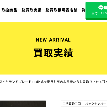
無
取扱商品一覧
買取実績一覧
買取相場表
店舗一覧
受付：11:
NEW ARRIVAL
買取実績
TA ダイヤモンドブレード HD乾式を春日井市のお客様からお買取りさせて
工具買取王国
バックナンバー