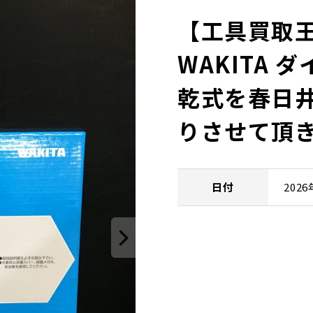
【工具買取王
WAKITA 
乾式を春日
りさせて頂
日付
202