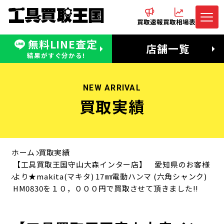
買取速報
買取相場表
無料LINE査定
電話でお問合わせ
無料LINE査定
店舗一覧
受付：11:00〜19:00 木曜定休日
営業時間：11:00〜20:00
結果がすぐ分かる!
NEW ARRIVAL
買取実績
ホーム
買取実績
【工具買取王国守山大森インター店】 愛知県のお客様
より★makita(マキタ) 17㎜電動ハンマ (六角シャンク)
HM0830を１０，０００円で買取させて頂きました!!