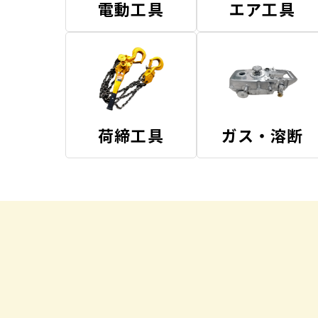
電動工具
エア工具
荷締工具
ガス・溶断