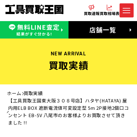
買取速報
買取相場表
無料LINE査定
電話でお問合わせ
無料LINE査定
店舗一覧
受付：11:00〜19:00 木曜定休日
営業時間：11:00〜20:00
結果がすぐ分かる!
NEW ARRIVAL
買取実績
ホーム
買取実績
【工具買取王国東大阪３０８号店】ハタヤ(HATAYA) 屋
内用ELB BOX 遮断電流値可変設定型 5m 2P接地2個口コ
ンセント EB-5V 八尾市のお客様よりお買取させて頂き
ました !!