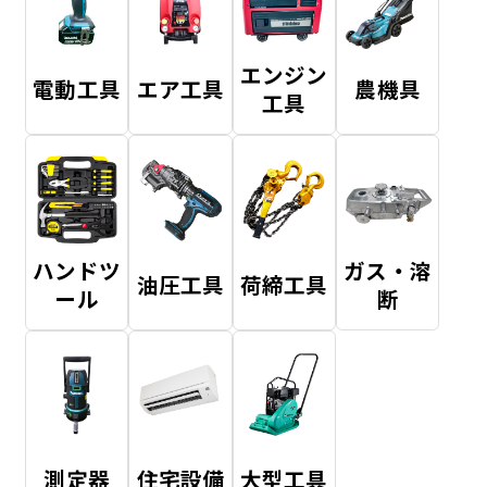
エンジン
電動工具
エア工具
農機具
工具
ハンドツ
ガス・溶
油圧工具
荷締工具
ール
断
測定器
住宅設備
大型工具