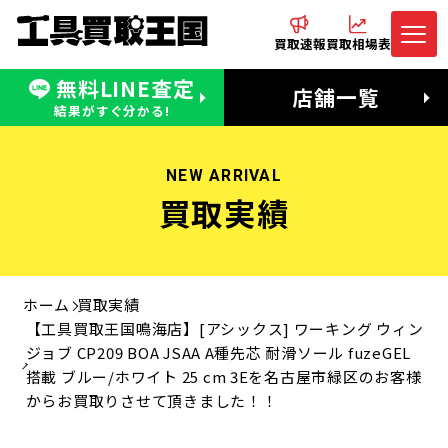
買取速報
買取相場表
無料LINE査定
電話でお問合わせ
無料LINE査定
店舗一覧
受付：11:00〜19:00 木曜定休日
営業時間：11:00〜20:00
結果がすぐ分かる!
NEW ARRIVAL
買取実績
ホーム
買取実績
【工具買取王国鳴海店】[アシックス] ワーキング ウィン
ジョブ CP209 BOA JSAA A種先芯 耐滑ソール fuzeGEL
搭載 ブルー/ホワイト 25 cm 3Eを名古屋市緑区のお客様
からお買取りさせて頂きました！！