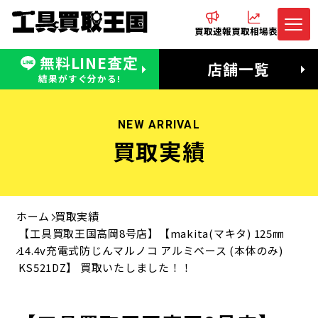
買取速報
買取相場表
無料LINE査定
電話でお問合わせ
無料LINE査定
店舗一覧
受付：11:00〜19:00 木曜定休日
営業時間：11:00〜20:00
結果がすぐ分かる!
NEW ARRIVAL
買取実績
ホーム
買取実績
【工具買取王国高岡8号店】【makita(マキタ) 125㎜
14.4v充電式防じんマルノコ アルミベース (本体のみ)
KS521DZ】 買取いたしました！！