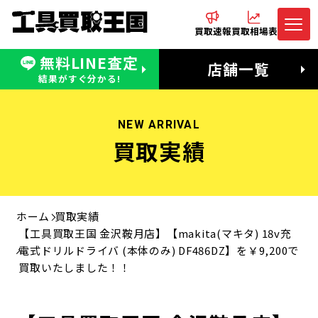
買取速報
買取相場表
無料LINE査定
電話でお問合わせ
無料LINE査定
店舗一覧
受付：11:00〜19:00 木曜定休日
営業時間：11:00〜20:00
結果がすぐ分かる!
NEW ARRIVAL
買取実績
ホーム
買取実績
【工具買取王国 金沢鞍月店】【makita(マキタ) 18v充
電式ドリルドライバ (本体のみ) DF486DZ】を￥9,200で
買取いたしました！！