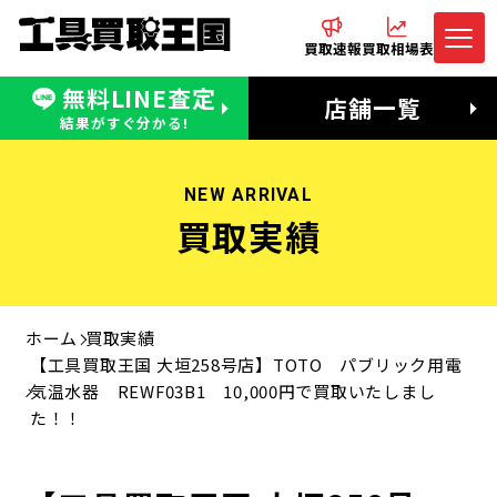
買取速報
買取相場表
無料LINE査定
電話でお問合わせ
無料LINE査定
店舗一覧
受付：11:00〜19:00 木曜定休日
営業時間：11:00〜20:00
結果がすぐ分かる!
NEW ARRIVAL
買取実績
ホーム
買取実績
【工具買取王国 大垣258号店】TOTO パブリック用電
気温水器 REWF03B1 10,000円で買取いたしまし
た！！