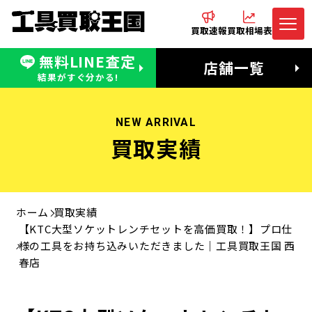
買取速報
買取相場表
無料LINE査定
電話でお問合わせ
無料LINE査定
店舗一覧
受付：11:00〜19:00 木曜定休日
営業時間：11:00〜20:00
結果がすぐ分かる!
NEW ARRIVAL
買取実績
ホーム
買取実績
【KTC大型ソケットレンチセットを高価買取！】プロ仕
様の工具をお持ち込みいただきました｜工具買取王国 西
春店