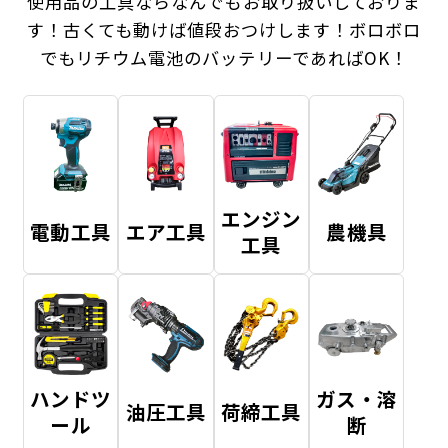
使用品の工具ならなんでもお取り扱いしておりま
す！
古くても動けば値段おつけします！ボロボロ
でもリチウム電池のバッテリーであればOK！
エンジン
電動工具
エア工具
農機具
工具
ハンドツ
ガス・溶
油圧工具
荷締工具
ール
断