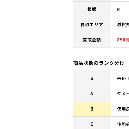
状態
B
買取エリア
滋賀
買取金額
850
商品状態のランク分け
S
未使
A
ダメ
B
使用
C
使用