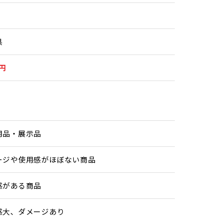
県
0円
用品・展示品
ージや使用感がほぼない商品
感がある商品
感大、ダメージあり