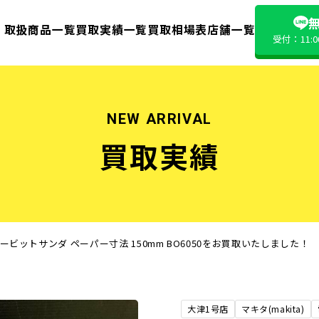
無
取扱商品一覧
買取実績一覧
買取相場表
店舗一覧
受付：11:
NEW ARRIVAL
買取実績
オービットサンダ ペーパー寸法 150mm BO6050をお買取いたしました！
大津1号店
マキタ(makita)