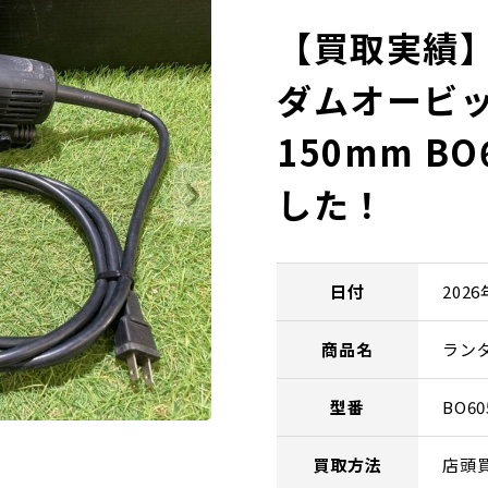
【買取実績】m
ダムオービッ
150mm B
した！
日付
202
商品名
ランダ
型番
BO60
買取方法
店頭