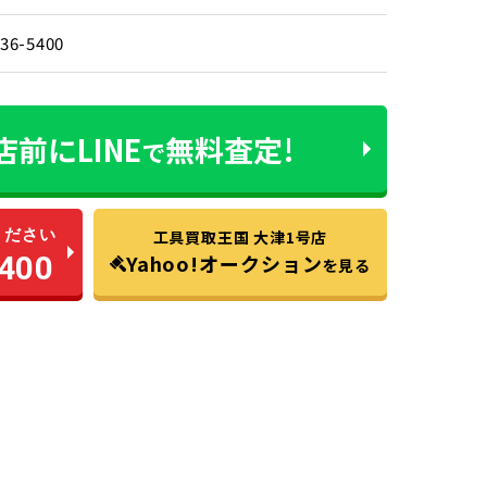
536-5400
店前に
LINE
無料査定!
で
ください
工具買取王国 大津1号店
400
Yahoo!オークション
を見る