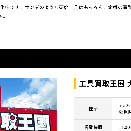
買取強化中です！サンダのような研磨工具はもちろん、定番の
す。
工具買取王国 
〒520
住所
滋賀
営業時間
11: