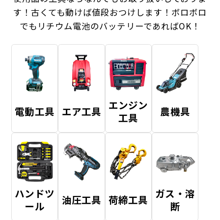
す！
古くても動けば値段おつけします！ボロボロ
でもリチウム電池のバッテリーであればOK！
エンジン
電動工具
エア工具
農機具
工具
ハンドツ
ガス・溶
油圧工具
荷締工具
ール
断