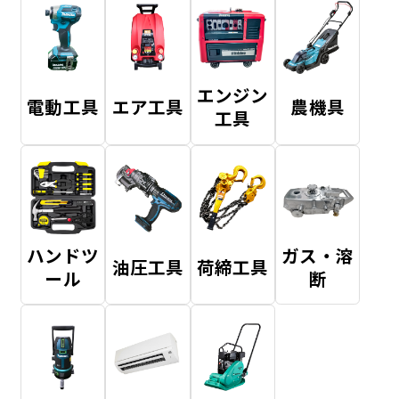
エンジン
電動工具
エア工具
農機具
工具
ハンドツ
ガス・溶
油圧工具
荷締工具
ール
断