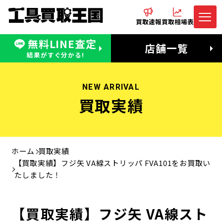
買取速報
買取相場表
無料LINE査定
電話でお問合わせ
無料LINE査定
店舗一覧
受付：11:00〜19:00 木曜定休日
営業時間：11:00〜20:00
結果がすぐ分かる!
NEW ARRIVAL
買取実績
ホーム
買取実績
【買取実績】フジ矢 VA線ストリッパ FVA101をお買取い
たしました！
【買取実績】フジ矢 VA線スト