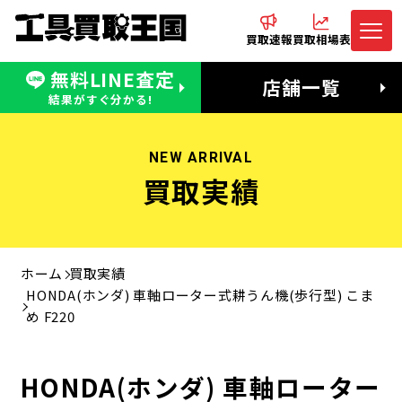
買取速報
買取相場表
無料LINE査定
電話でお問合わせ
無料LINE査定
店舗一覧
受付：11:00〜19:00 木曜定休日
営業時間：11:00〜20:00
結果がすぐ分かる!
NEW ARRIVAL
買取実績
ホーム
買取実績
HONDA(ホンダ) 車軸ローター式耕うん機(歩行型) こま
め F220
HONDA(ホンダ) 車軸ローター