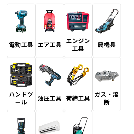
エンジン
電動工具
エア工具
農機具
工具
ハンドツ
ガス・溶
油圧工具
荷締工具
ール
断