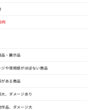
府
00円
用品・展示品
ージや使用感がほぼない商品
感がある商品
感大、ダメージあり
動作品、ダメージ大