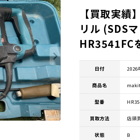
【買取実績】m
リル (SDS
HR3541
日付
202
商品名
mak
型番
HR35
買取方法
店頭
状態
B