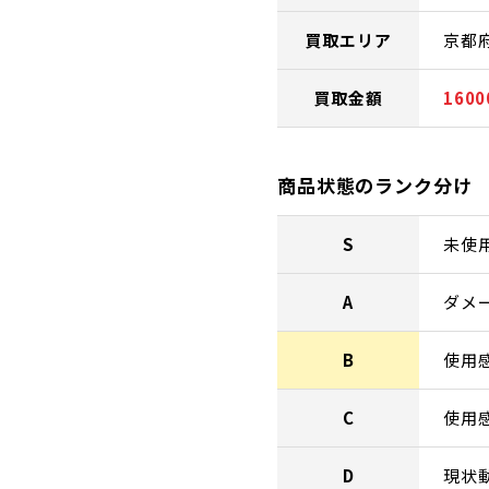
買取エリア
京都
買取金額
160
商品状態のランク分け
S
未使
A
ダメ
B
使用
C
使用
D
現状