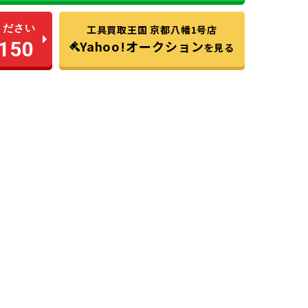
ください
工具買取王国 京都八幡1号店
150
Yahoo!オークション
を見る