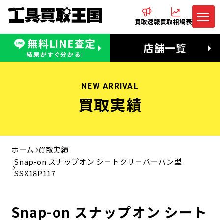
買取速報
買取相場表
無料LINE査定
電話でお問合わせ
無料LINE査定
店舗一覧
受付：11:00〜19:00 木曜定休日
営業時間：11:00〜20:00
結果がすぐ分かる!
NEW ARRIVAL
買取実績
ホーム
買取実績
Snap-on スナップオン シートクリーパーバン型
SSX18P117
Snap-on スナップオン シート