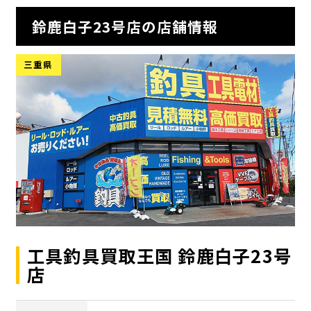
鈴鹿白子23号店の店舗情報
三重県
工具釣具買取王国 鈴鹿白子23号
店