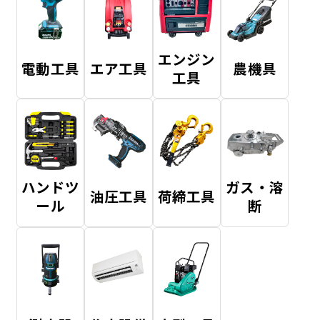
エンジン
電動工具
エア工具
農機具
工具
ハンドツ
ガス・溶
油圧工具
荷締工具
ール
断