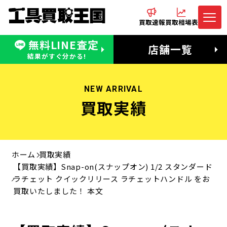
買取速報
買取相場表
無料LINE査定
電話でお問合わせ
無料LINE査定
店舗一覧
受付：11:00〜19:00 木曜定休日
営業時間：11:00〜20:00
結果がすぐ分かる!
NEW ARRIVAL
買取実績
ホーム
買取実績
【買取実績】Snap-on(スナップオン) 1/2 スタンダード
ラチェット クイックリリース ラチェットハンドル をお
買取いたしました！ 本文