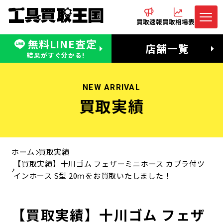
買取速報
買取相場表
無料LINE査定
電話でお問合わせ
無料LINE査定
店舗一覧
受付：11:00〜19:00 木曜定休日
営業時間：11:00〜20:00
結果がすぐ分かる!
NEW ARRIVAL
買取実績
ホーム
買取実績
【買取実績】十川ゴム フェザーミニホース カプラ付ツ
インホース S型 20ｍをお買取いたしました！
【買取実績】十川ゴム フェザ