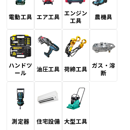
エンジン
電動工具
エア工具
農機具
工具
ハンドツ
ガス・溶
油圧工具
荷締工具
ール
断
測定器
住宅設備
大型工具