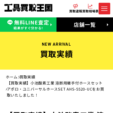
買取速報
買取相場表
無料LINE査定
電話でお問合わせ
無料LINE査定
店舗一覧
受付：11:00〜19:00 木曜定休日
営業時間：11:00〜20:00
結果がすぐ分かる!
NEW ARRIVAL
買取実績
ホーム
買取実績
【買取実績】小池酸素工業 溶断用継手付ホースセット
アポロ・ユニバーサルホースSET AHS-5520-UCをお買
取いたしました！