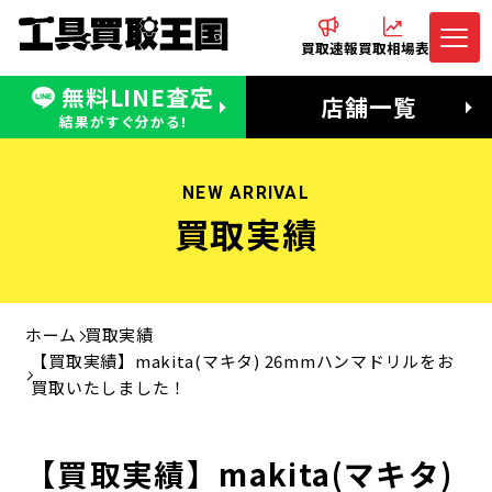
買取速報
買取相場表
無料LINE査定
電話でお問合わせ
無料LINE査定
店舗一覧
受付：11:00〜19:00 木曜定休日
営業時間：11:00〜20:00
結果がすぐ分かる!
NEW ARRIVAL
買取実績
ホーム
買取実績
【買取実績】makita(マキタ) 26mmハンマドリルをお
買取いたしました！
【買取実績】makita(マキタ)