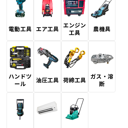
エンジン
電動工具
エア工具
農機具
工具
ハンドツ
ガス・溶
油圧工具
荷締工具
ール
断