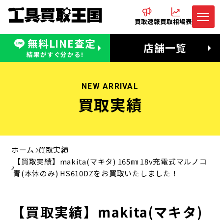
買取速報
買取相場表
無料LINE査定
電話でお問合わせ
無料LINE査定
店舗一覧
受付：11:00〜19:00 木曜定休日
営業時間：11:00〜20:00
結果がすぐ分かる!
NEW ARRIVAL
買取実績
ホーム
買取実績
【買取実績】makita(マキタ) 165㎜ 18v充電式マルノコ
青(本体のみ) HS610DZをお買取いたしました！
【買取実績】makita(マキタ)