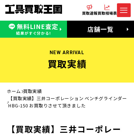
買取速報
買取相場表
無料LINE査定
電話でお問合わせ
無料LINE査定
店舗一覧
受付：11:00〜19:00 木曜定休日
営業時間：11:00〜20:00
結果がすぐ分かる!
NEW ARRIVAL
買取実績
ホーム
買取実績
【買取実績】三井コーポレーション ベンチグラインダー
HBG-150 お買取りさせて頂きました
【買取実績】三井コーポレー