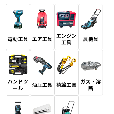
エンジン
電動工具
エア工具
農機具
工具
ハンドツ
ガス・溶
油圧工具
荷締工具
ール
断