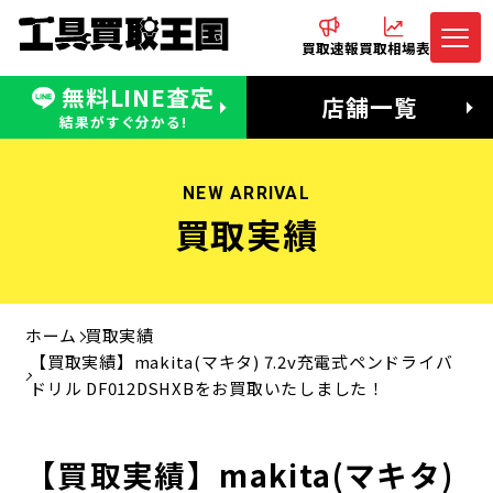
買取速報
買取相場表
無料LINE査定
電話でお問合わせ
無料LINE査定
店舗一覧
受付：11:00〜19:00 木曜定休日
営業時間：11:00〜20:00
結果がすぐ分かる!
NEW ARRIVAL
買取実績
ホーム
買取実績
【買取実績】makita(マキタ) 7.2v充電式ペンドライバ
ドリル DF012DSHXBをお買取いたしました！
【買取実績】makita(マキタ)