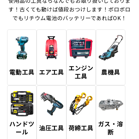
使用品の工具ならなんでもお取り扱いしておりま
す！
古くても動けば値段おつけします！ボロボロ
でもリチウム電池のバッテリーであればOK！
エンジン
電動工具
エア工具
農機具
工具
ハンドツ
ガス・溶
油圧工具
荷締工具
ール
断