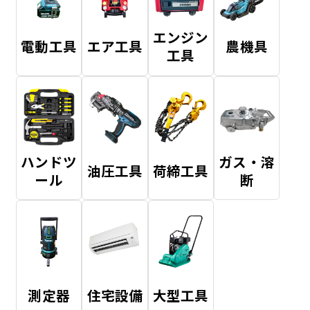
エンジン
電動工具
エア工具
農機具
工具
ハンドツ
ガス・溶
油圧工具
荷締工具
ール
断
測定器
住宅設備
大型工具