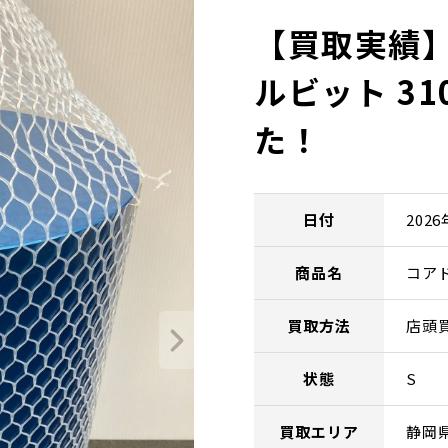
【買取実績】
ルビット 3
た！
日付
202
商品名
コアド
買取方法
店頭
状態
S
買取エリア
静岡