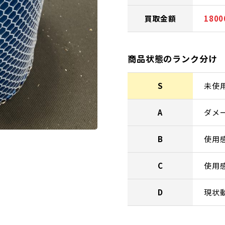
買取金額
180
商品状態のランク分け
S
未使
A
ダメ
B
使用
C
使用
D
現状