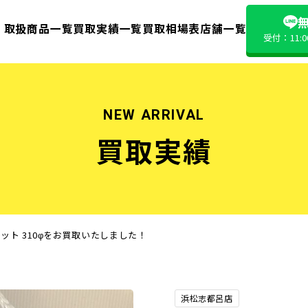
無
取扱商品一覧
買取実績一覧
買取相場表
店舗一覧
受付：11:
NEW ARRIVAL
買取実績
ット 310φをお買取いたしました！
浜松志都呂店