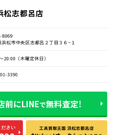
浜松志都呂店
-8069
県浜松市中央区志都呂２丁目３６−１
00～20:00（木曜定休日）
401-3390
店前に
LINE
無料査定!
で
ください
工具買取王国 浜松志都呂店