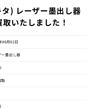
マキタ) レーザー墨出し器
お買取いたしました！
6年06月02日
ザー墨出し器
0
買取
県