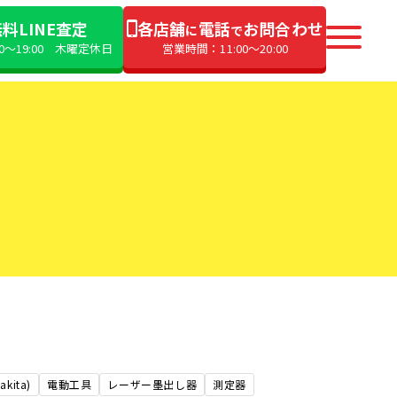
料LINE査定
各店舗
電話
お問合わせ
に
で
00〜19:00 木曜定休日
営業時間：11:00〜20:00
kita)
電動工具
レーザー墨出し器
測定器