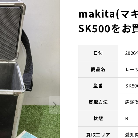
makita(
SK500を
日付
202
商品名
レー
型番
SK50
買取方法
店頭
状態
B
買取エリア
愛知