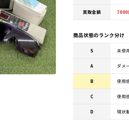
買取金額
700
商品状態のランク分け
S
未使
A
ダメ
B
使用
C
使用
D
現状