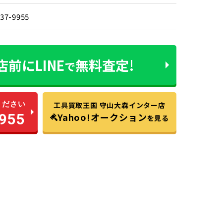
737-9955
店前に
LINE
無料査定!
で
ください
工具買取王国 守山大森インター店
955
Yahoo!オークション
を見る