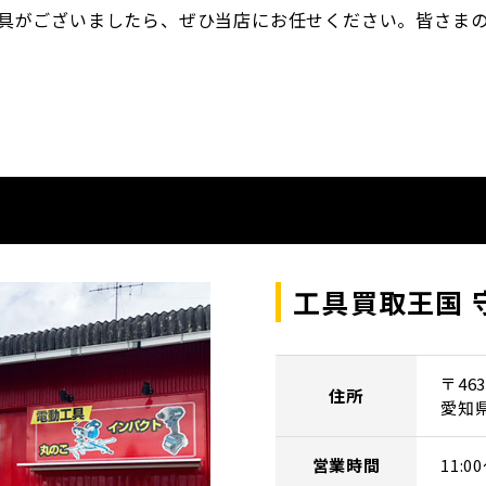
具がございましたら、ぜひ当店にお任せください。皆さま
工具買取王国 
〒463
住所
愛知
営業時間
11: