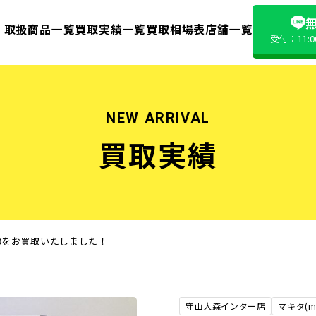
無
取扱商品一覧
買取実績一覧
買取相場表
店舗一覧
受付：11:
NEW ARRIVAL
買取実績
K500をお買取いたしました！
守山大森インター店
マキタ(ma