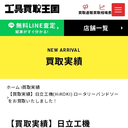
買取速報
買取相場表
無料LINE査定
電話でお問合わせ
無料LINE査定
店舗一覧
受付：11:00〜19:00 木曜定休日
営業時間：11:00〜20:00
結果がすぐ分かる!
NEW ARRIVAL
買取実績
ホーム
買取実績
【買取実績】日立工機(HiKOKI) ロータリーバンドソー
をお買取いたしました！
【買取実績】日立工機