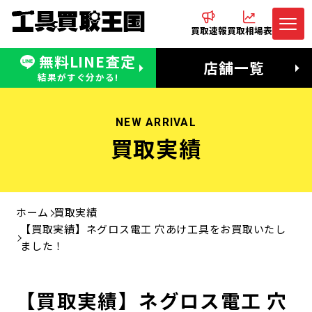
買取速報
買取相場表
無料LINE査定
電話でお問合わせ
無料LINE査定
店舗一覧
受付：11:00〜19:00 木曜定休日
営業時間：11:00〜20:00
結果がすぐ分かる!
NEW ARRIVAL
買取実績
ホーム
買取実績
【買取実績】ネグロス電工 穴あけ工具をお買取いたし
ました！
【買取実績】ネグロス電工 穴