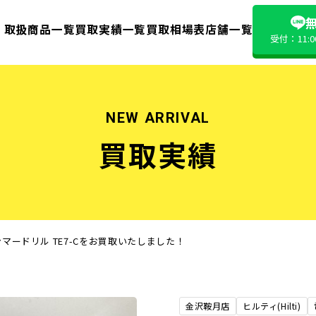
無
取扱商品一覧
買取実績一覧
買取相場表
店舗一覧
受付：11:
NEW ARRIVAL
買取実績
ンマードリル TE7-Cをお買取いたしました！
金沢鞍月店
ヒルティ(Hilti)