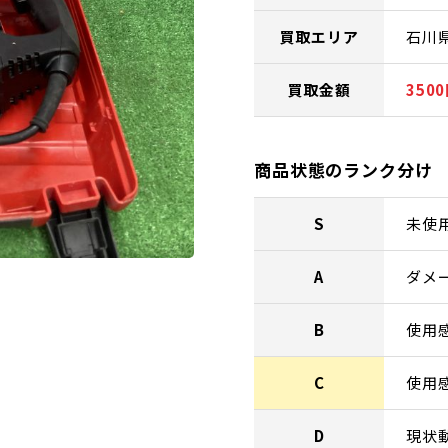
買取エリア
石川
買取金額
350
商品状態のランク分け
S
未使
A
ダメ
B
使用
C
使用
D
現状