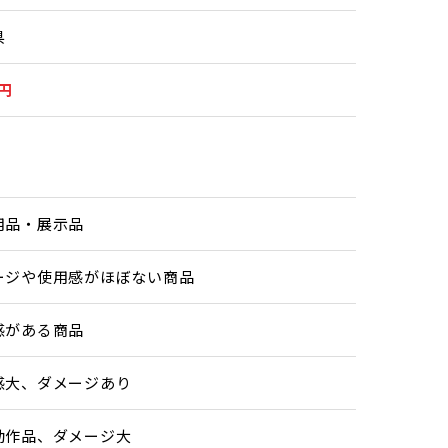
県
0円
用品・展示品
ージや使用感がほぼない商品
感がある商品
感大、ダメージあり
動作品、ダメージ大