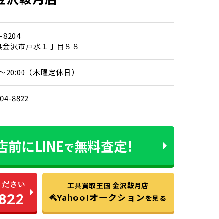
-8204
県金沢市戸水１丁目８８
00～20:00（木曜定休日）
204-8822
店前に
LINE
無料査定!
で
ください
工具買取王国 金沢鞍月店
822
Yahoo!オークション
を見る