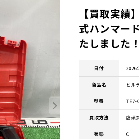
【買取実績】
式ハンマード
たしました
日付
202
商品名
ヒル
型番
TE7-
買取方法
店頭
状態
C