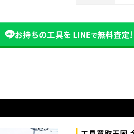
お持ちの工具を
LINE
無料査定!
で
工具買取王国 