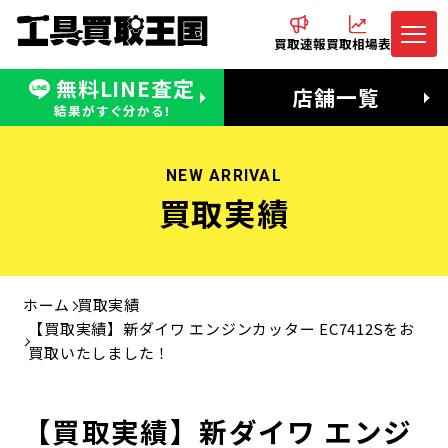
買取速報
買取相場表
無料LINE査定
電話でお問合わせ
無料LINE査定
店舗一覧
受付：11:00〜19:00 木曜定休日
営業時間：11:00〜20:00
結果がすぐ分かる!
NEW ARRIVAL
買取実績
ホーム
買取実績
【買取実績】新ダイワ エンジンカッター EC7412Sをお
買取いたしました！
【買取実績】新ダイワ エンジ