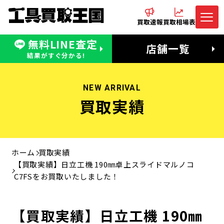
買取速報
買取相場表
無料LINE査定
電話でお問合わせ
無料LINE査定
店舗一覧
受付：11:00〜19:00 木曜定休日
営業時間：11:00〜20:00
結果がすぐ分かる!
NEW ARRIVAL
買取実績
ホーム
買取実績
【買取実績】日立工機 190㎜卓上スライドマルノコ
C7FSをお買取いたしました！
【買取実績】日立工機 190㎜