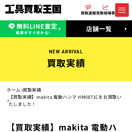
買取速報
買取相場表
無料LINE査定
電話でお問合わせ
無料LINE査定
店舗一覧
受付：11:00〜19:00 木曜定休日
営業時間：11:00〜20:00
結果がすぐ分かる!
NEW ARRIVAL
買取実績
ホーム
買取実績
【買取実績】makita 電動ハンマ HM0871Cをお買取い
たしました！
【買取実績】makita 電動ハ