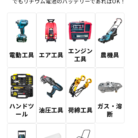
でもリチウム電池のバッテリーであればOK！
エンジン
電動工具
エア工具
農機具
工具
ハンドツ
ガス・溶
油圧工具
荷締工具
ール
断