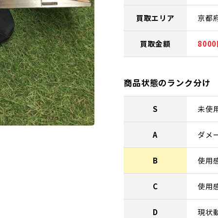
買取エリア
京都
買取金額
800
商品状態のランク分け
S
未使
A
ダメ
B
使用
C
使用
D
現状