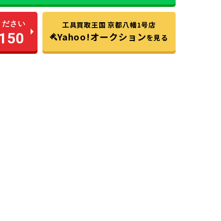
ください
工具買取王国 京都八幡1号店
150
Yahoo!オークション
を見る