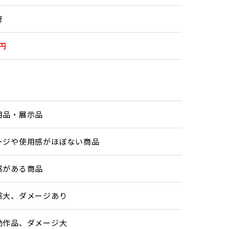
府
0円
用品・展示品
ージや使用感がほぼない商品
感がある商品
感大、ダメージあり
動作品、ダメージ大