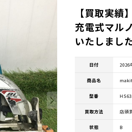
【買取実績】ma
充電式マルノ
いたしまし
日付
202
商品名
mak
型番
HS63
買取方法
店頭
状態
B