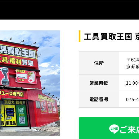
工具買取王国 
〒614
住所
京都
営業時間
11:
電話番号
075-
ご来