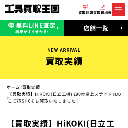
買取速報
買取相場表
無料LINE査定
電話でお問合わせ
無料LINE査定
店舗一覧
受付：11:00〜19:00 木曜定休日
営業時間：11:00〜20:00
結果がすぐ分かる!
NEW ARRIVAL
買取実績
ホーム
買取実績
【買取実績】HiKOKI(日立工機) 190㎜卓上スライド丸の
こ C7RSHCをお買取いたしました！
【買取実績】HiKOKI(日立工