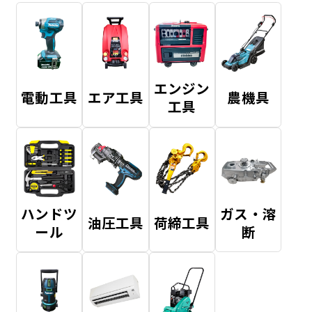
エンジン
電動工具
エア工具
農機具
工具
ハンドツ
ガス・溶
油圧工具
荷締工具
ール
断