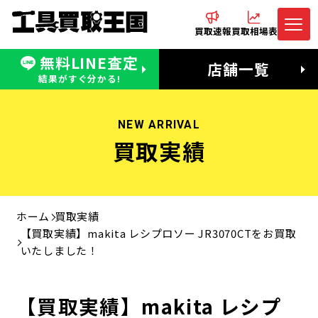
買取速報
買取相場表
無料LINE査定
電話でお問合わせ
無料LINE査定
店舗一覧
受付：11:00〜19:00 木曜定休日
営業時間：11:00〜20:00
結果がすぐ分かる!
NEW ARRIVAL
買取実績
ホーム
買取実績
【買取実績】makita レシプロソー JR3070CTをお買取
いたしました！
【買取実績】makita レシプ