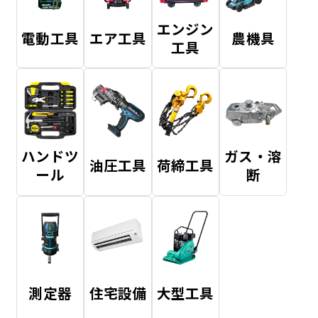
エンジン
電動工具
エア工具
農機具
工具
ハンドツ
ガス・溶
油圧工具
荷締工具
ール
断
測定器
住宅設備
大型工具