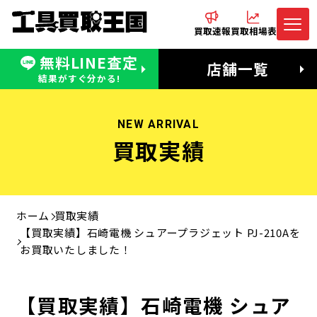
買取速報
買取相場表
無料LINE査定
電話でお問合わせ
無料LINE査定
店舗一覧
受付：11:00〜19:00 木曜定休日
営業時間：11:00〜20:00
結果がすぐ分かる!
NEW ARRIVAL
買取実績
ホーム
買取実績
【買取実績】石崎電機 シュアープラジェット PJ-210Aを
お買取いたしました！
【買取実績】石崎電機 シュア