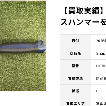
【買取実績】S
スハンマー
日付
202
商品名
Sna
型番
HBB
買取方法
店頭
状態
B
買取エリア
富山