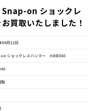
nap-on ショックレ
をお買取いたしました！
6年06月22日
p-on ショックレスハンマー HBBD40
D40
買取
県