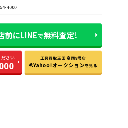
-54-4000
店前に
LINE
無料査定!
で
ください
工具買取王国 高岡8号店
000
Yahoo!オークション
を見る