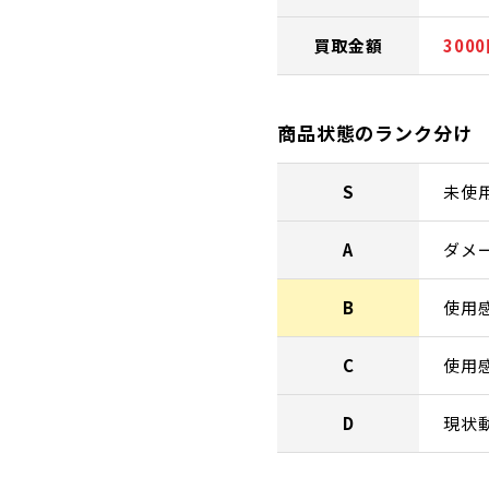
買取金額
300
商品状態のランク分け
S
未使
A
ダメ
B
使用
C
使用
D
現状