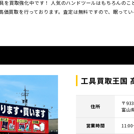
の工具を買取強化中です！ 人気のハンドツールはもちろんの
高価買取を行っております。査定は無料ですので、眠ってい
工具買取王国 
〒933
住所
富山
営業時間
11: