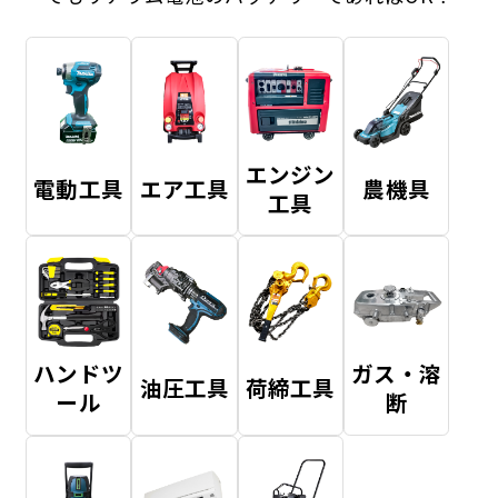
エンジン
電動工具
エア工具
農機具
工具
ハンドツ
ガス・溶
油圧工具
荷締工具
ール
断