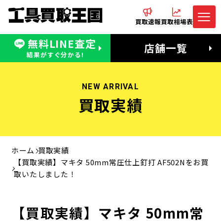
買取速報
買取相場表
無料LINE査定
電話でお問合わせ
無料LINE査定
店舗一覧
受付：11:00〜19:00 木曜定休日
営業時間：11:00〜20:00
結果がすぐ分かる!
NEW ARRIVAL
買取実績
ホーム
買取実績
【買取実績】マキタ 50mm常圧仕上釘打 AF502Nをお買
取いたしました！
【買取実績】マキタ 50mm常