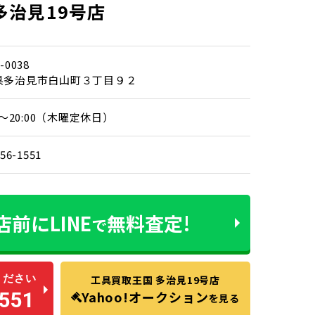
多治見19号店
-0038
県多治見市白山町３丁目９２
00～20:00（木曜定休日）
-56-1551
店前に
LINE
無料査定!
で
ください
工具買取王国 多治見19号店
551
Yahoo!オークション
を見る