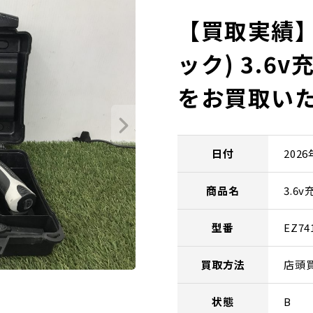
【買取実績】P
ック) 3.6
をお買取い
日付
202
商品名
3.6
型番
EZ74
買取方法
店頭
状態
B