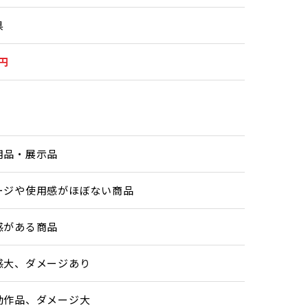
県
0円
用品・展示品
ージや使用感がほぼない商品
感がある商品
感大、ダメージあり
動作品、ダメージ大