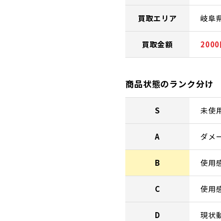
買取エリア
岐阜
買取金額
200
商品状態のランク分け
S
未使
A
ダメ
B
使用
C
使用
D
現状