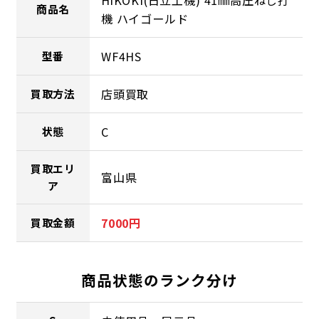
HiKOKI(日立工機) 41㎜高圧ねじ打
商品名
機 ハイゴールド
WF4HS
型番
店頭買取
買取方法
C
状態
買取エリ
富山県
ア
7000円
買取金額
商品状態のランク分け