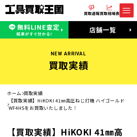
買取速報
買取相場表
無料LINE査定
電話でお問合わせ
無料LINE査定
店舗一覧
受付：11:00〜19:00 木曜定休日
営業時間：11:00〜20:00
結果がすぐ分かる!
NEW ARRIVAL
買取実績
ホーム
買取実績
【買取実績】HiKOKI 41㎜高圧ねじ打機 ハイゴールド
WF4HSをお買取いたしました！
【買取実績】HiKOKI 41㎜高