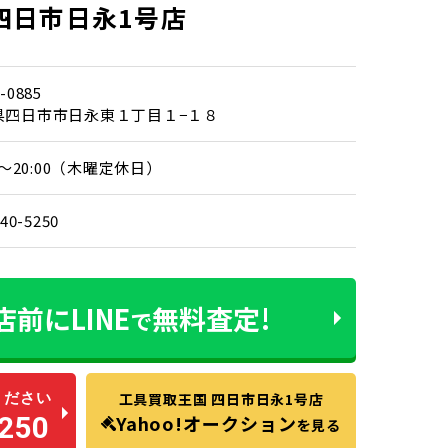
四日市日永1号店
-0885
県四日市市日永東１丁目１−１８
00～20:00（木曜定休日）
340-5250
店前に
LINE
無料査定!
で
ください
工具買取王国 四日市日永1号店
250
Yahoo!オークション
を見る