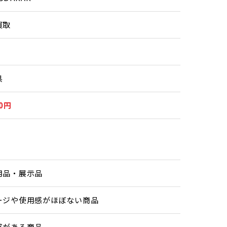
買取
県
00円
用品・展示品
ージや使用感がほぼない商品
感がある商品