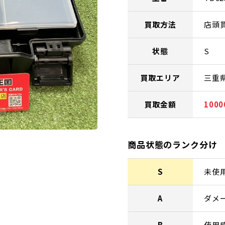
買取方法
店頭
状態
S
買取エリア
三重
買取金額
100
商品状態のランク分け
S
未使
A
ダメ
B
使用