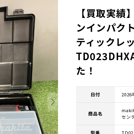
【買取実績】m
ンインパクト
ティックレッ
TD023D
た！
日付
202
mak
商品名
セン
型番
TD02