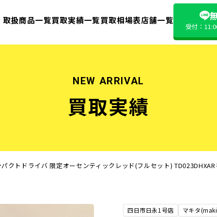
無
取扱商品一覧
買取実績一覧
買取相場表
店舗一覧
受付：11:
NEW ARRIVAL
買取実績
ンインパクトドライバ 限定オーセンティックレッド(フルセット) TD023DHX
四日市日永1号店
マキタ(maki