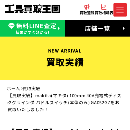
買取速報
買取相場表
無料LINE査定
電話でお問合わせ
無料LINE査定
店舗一覧
受付：11:00〜19:00 木曜定休日
営業時間：11:00〜20:00
結果がすぐ分かる!
NEW ARRIVAL
買取実績
ホーム
買取実績
【買取実績】makita(マキタ) 100mm 40V充電式ディス
クグラインダ パドルスイッチ(本体のみ) GA052GZをお
買取いたしました！