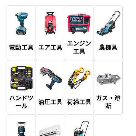
エンジン
電動工具
エア工具
農機具
工具
ハンドツ
ガス・溶
油圧工具
荷締工具
ール
断