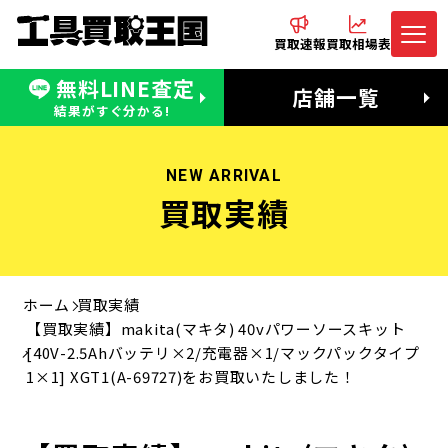
買取速報
買取相場表
無料LINE査定
電話でお問合わせ
無料LINE査定
店舗一覧
受付：11:00〜19:00 木曜定休日
営業時間：11:00〜20:00
結果がすぐ分かる!
NEW ARRIVAL
買取実績
ホーム
買取実績
【買取実績】makita(マキタ) 40vパワーソースキット
[40V-2.5Ahバッテリ×2/充電器×1/マックパックタイプ
1×1] XGT1(A-69727)をお買取いたしました！