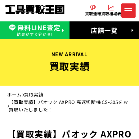
買取速報
買取相場表
無料LINE査定
電話でお問合わせ
無料LINE査定
店舗一覧
受付：11:00〜19:00 木曜定休日
営業時間：11:00〜20:00
結果がすぐ分かる!
NEW ARRIVAL
買取実績
ホーム
買取実績
【買取実績】パオック AXPRO 高速切断機 CS-305をお
買取いたしました！
【買取実績】パオック AXPRO