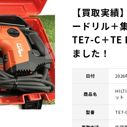
【買取実績】
ードリル＋
TE7-C＋T
ました！
日付
202
HIL
商品名
ット
型番
TE7-