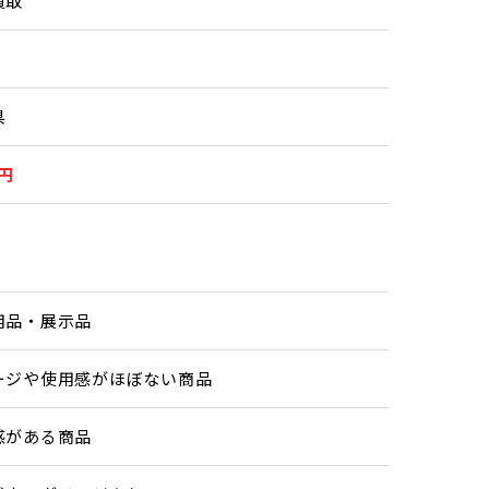
買取
県
0円
用品・展示品
ージや使用感がほぼない商品
感がある商品