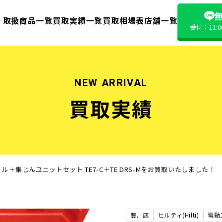
無
取扱商品一覧
買取実績一覧
買取相場表
店舗一覧
受付：11:
NEW ARRIVAL
買取実績
リル＋集じんユニットセット TE7-C＋TE DRS-Mをお買取いたしました！
豊川店
ヒルティ(Hilti)
電動