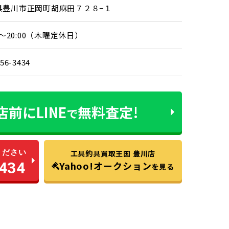
県豊川市正岡町胡麻田７２８−１
00～20:00（木曜定休日）
-56-3434
店前に
LINE
無料査定!
で
ください
工具釣具買取王国 豊川店
434
Yahoo!オークション
を見る