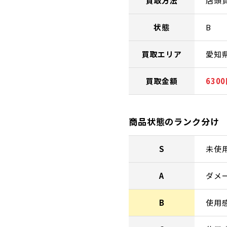
買取方法
店頭
状態
B
買取エリア
愛知
買取金額
630
商品状態のランク分け
S
未使
A
ダメ
B
使用